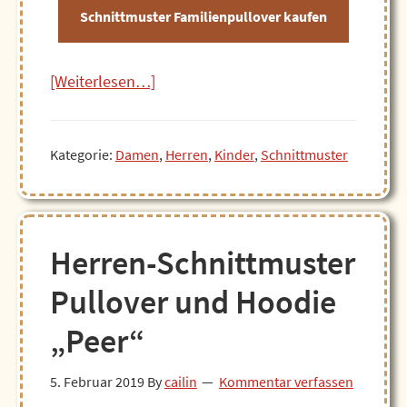
Schnittmuster Familienpullover kaufen
ÜberFamilienschnittmuster
[Weiterlesen…]
Pullover
Peer
Kategorie:
Damen
,
Herren
,
Kinder
,
Schnittmuster
–
ein
Partnerlook
für
Herren-Schnittmuster
die
ganze
Pullover und Hoodie
Familie?
„Peer“
5. Februar 2019
By
cailin
Kommentar verfassen