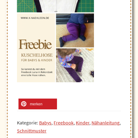
merken
Kategorie:
Babys
,
Freebook
,
Kinder
,
Nähanleitung
,
Schnittmuster