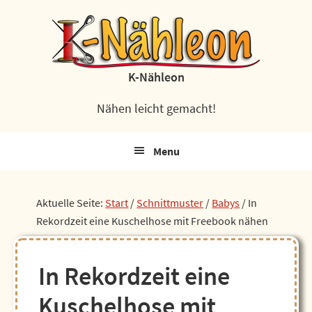
Zur
Zum
Zur
Zur
Hauptnavigation
Inhalt
Seitenspalte
Fußzeile
springen
springen
springen
springen
K-Nähleon
Nähen leicht gemacht!
Menu
Aktuelle Seite:
Start
/
Schnittmuster
/
Babys
/
In
Rekordzeit eine Kuschelhose mit Freebook nähen
In Rekordzeit eine
Kuschelhose mit