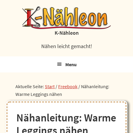
Zur
Zum
Zur
Zur
Hauptnavigation
Inhalt
Seitenspalte
Fußzeile
springen
springen
springen
springen
K-Nähleon
Nähen leicht gemacht!
Menu
Aktuelle Seite:
Start
/
Freebook
/
Nähanleitung:
Warme Leggings nähen
Nähanleitung: Warme
Leggings nähen