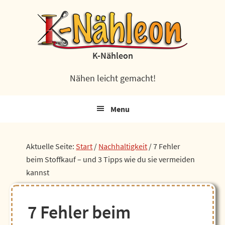
Zur
Zum
Zur
Zur
Hauptnavigation
Inhalt
Seitenspalte
Fußzeile
springen
springen
springen
springen
K-Nähleon
Nähen leicht gemacht!
Menu
Aktuelle Seite:
Start
/
Nachhaltigkeit
/
7 Fehler
beim Stoffkauf – und 3 Tipps wie du sie vermeiden
kannst
7 Fehler beim