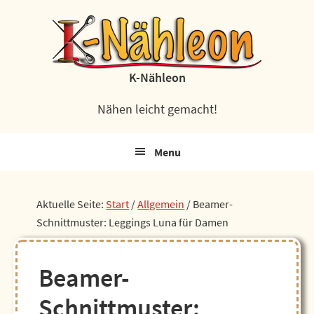
Zur
Zum
Zur
Zur
Hauptnavigation
Inhalt
Seitenspalte
Fußzeile
springen
springen
springen
springen
K-Nähleon
Nähen leicht gemacht!
Menu
Aktuelle Seite:
Start
/
Allgemein
/
Beamer-
Schnittmuster: Leggings Luna für Damen
Beamer-
Schnittmuster: