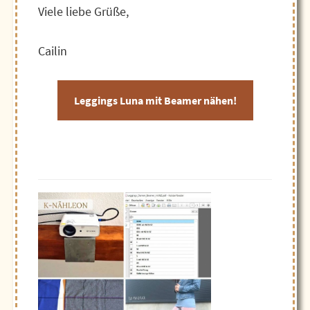
Viele liebe Grüße,
Cailin
Leggings Luna mit Beamer nähen!