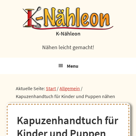
Zur
Zum
Zur
Zur
Hauptnavigation
Inhalt
Seitenspalte
Fußzeile
springen
springen
springen
springen
K-Nähleon
Nähen leicht gemacht!
Menu
Aktuelle Seite:
Start
/
Allgemein
/
Kapuzenhandtuch für Kinder und Puppen nähen
Kapuzenhandtuch für
Kinder und Puppen