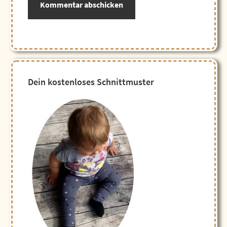
Seitenspalte
Dein kostenloses Schnittmuster