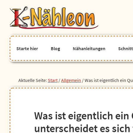
Zur
Zum
Zur
Zur
Hauptnavigation
Inhalt
Seitenspalte
Fußzeile
springen
springen
springen
springen
Starte hier
Blog
Nähanleitungen
Schnit
Aktuelle Seite:
Start
/
Allgemein
/
Was ist eigentlich ein Q
Was ist eigentlich ein
unterscheidet es sic