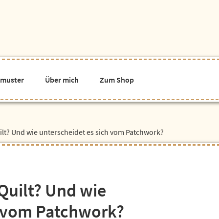
tmuster
Über mich
Zum Shop
uilt? Und wie unterscheidet es sich vom Patchwork?
 Quilt? Und wie
h vom Patchwork?