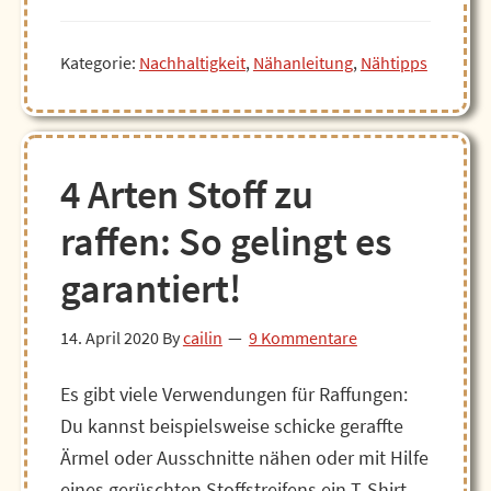
nähen:
Alternativen
Kategorie:
Nachhaltigkeit
,
Nähanleitung
,
Nähtipps
zum
Gummiband
4 Arten Stoff zu
raffen: So gelingt es
garantiert!
14. April 2020
By
cailin
9 Kommentare
Es gibt viele Verwendungen für Raffungen:
Du kannst beispielsweise schicke geraffte
Ärmel oder Ausschnitte nähen oder mit Hilfe
eines gerüschten Stoffstreifens ein T-Shirt