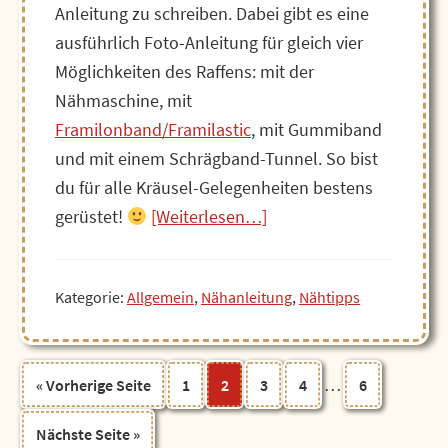
Anleitung zu schreiben. Dabei gibt es eine
ausführlich Foto-Anleitung für gleich vier
Möglichkeiten des Raffens: mit der
Nähmaschine, mit
Framilonband/Framilastic
, mit Gummiband
und mit einem Schrägband-Tunnel. So bist
du für alle Kräusel-Gelegenheiten bestens
Über4
gerüstet!
[Weiterlesen…]
Arten
Stoff
Kategorie:
Allgemein
,
Nähanleitung
,
Nähtipps
zu
raffen:
So
Weggelassene
…
aufrufen
Seite
Seite
Seite
Seite
Seite
« Vorherige Seite
1
2
3
4
6
gelingt
Zwischenseiten
es
aufrufen
Nächste Seite
»
garantiert!