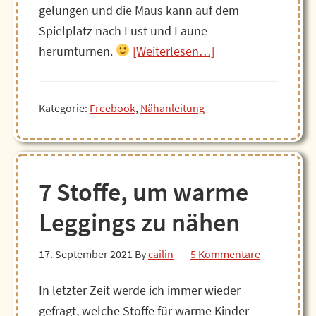
gelungen und die Maus kann auf dem
Spielplatz nach Lust und Laune
ÜberEinfaches
herumturnen.
[Weiterlesen…]
T-
Shirt
Kategorie:
Freebook
,
Nähanleitung
nähen
–
schneller
geht’s
7 Stoffe, um warme
kaum!
Leggings zu nähen
17. September 2021
By
cailin
5 Kommentare
In letzter Zeit werde ich immer wieder
gefragt, welche Stoffe für warme Kinder-