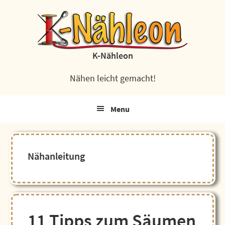
Zur
Zum
Zur
Zur
Hauptnavigation
Inhalt
Seitenspalte
Fußzeile
springen
springen
springen
springen
K-Nähleon
Nähen leicht gemacht!
Menu
Nähanleitung
11 Tipps zum Säumen