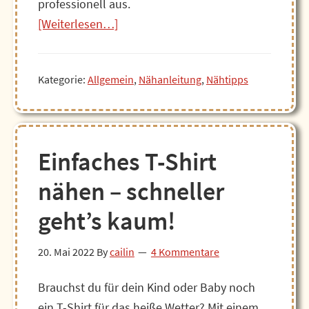
professionell aus.
Über11
[Weiterlesen…]
Tipps
zum
Kategorie:
Allgemein
,
Nähanleitung
,
Nähtipps
Säumen
von
Jersey
Einfaches T-Shirt
nähen – schneller
geht’s kaum!
20. Mai 2022
By
cailin
4 Kommentare
Brauchst du für dein Kind oder Baby noch
ein T-Shirt für das heiße Wetter? Mit einem