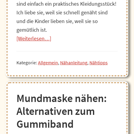
sind einfach ein praktisches Kleidungsstück!
Ich liebe sie, weil sie schnell genäht sind
und die Kinder lieben sie, weil sie so
gemütlich ist.
Über7
[Weiterlesen…]
Stoffe,
um
Kategorie:
Allgemein
,
Nähanleitung
,
Nähtipps
warme
Leggings
zu
nähen
Mundmaske nähen:
Alternativen zum
Gummiband