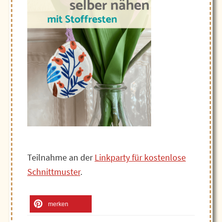
Teilnahme an der
Linkparty für kostenlose
Schnittmuster
.
merken