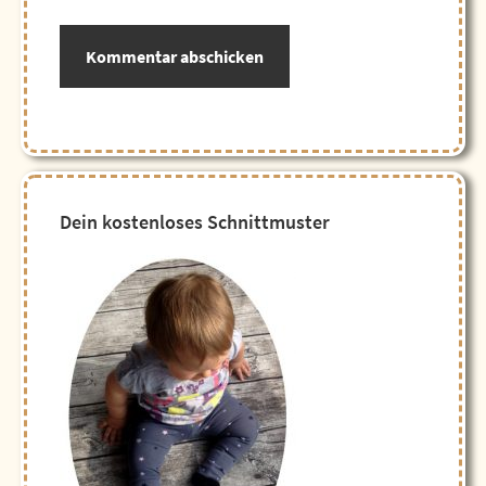
Seitenspalte
Dein kostenloses Schnittmuster