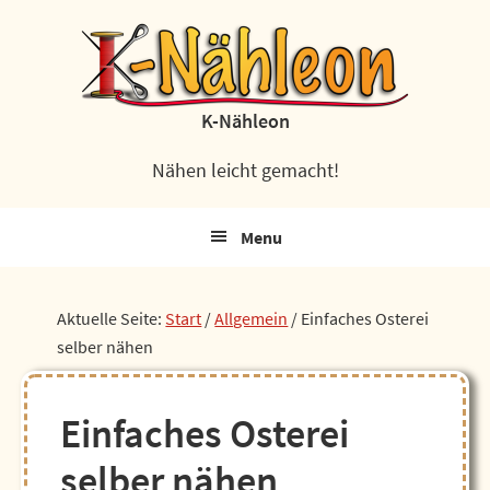
Zur
Zum
Zur
Zur
Hauptnavigation
Inhalt
Seitenspalte
Fußzeile
springen
springen
springen
springen
K-Nähleon
Nähen leicht gemacht!
Menu
Aktuelle Seite:
Start
/
Allgemein
/
Einfaches Osterei
selber nähen
Einfaches Osterei
selber nähen